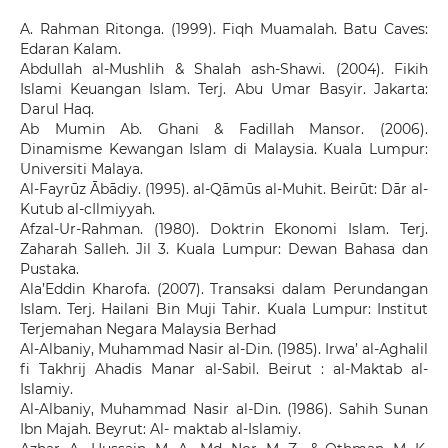
A. Rahman Ritonga. (1999). Fiqh Muamalah. Batu Caves:
Edaran Kalam.
Abdullah al-Mushlih & Shalah ash-Shawi. (2004). Fikih
Islami Keuangan Islam. Terj. Abu Umar Basyir. Jakarta:
Darul Haq.
Ab Mumin Ab. Ghani & Fadillah Mansor. (2006).
Dinamisme Kewangan Islam di Malaysia. Kuala Lumpur:
Universiti Malaya.
Al-Fayrūz Ābādiy. (1995). al-Qāmūs al-Muhit. Beirūt: Dār al-
Kutub al-cIlmiyyah.
Afzal-Ur-Rahman. (1980). Doktrin Ekonomi Islam. Terj.
Zaharah Salleh. Jil 3. Kuala Lumpur: Dewan Bahasa dan
Pustaka.
Ala’Eddin Kharofa. (2007). Transaksi dalam Perundangan
Islam. Terj. Hailani Bin Muji Tahir. Kuala Lumpur: Institut
Terjemahan Negara Malaysia Berhad
Al-Albaniy, Muhammad Nasir al-Din. (1985). Irwa’ al-Aghalil
fi Takhrij Ahadis Manar al-Sabil. Beirut : al-Maktab al-
Islamiy.
Al-Albaniy, Muhammad Nasir al-Din. (1986). Sahih Sunan
Ibn Majah. Beyrut: Al- maktab al-Islamiy.