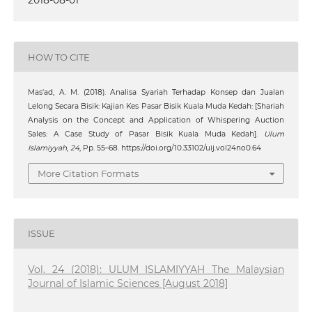
2018-08-01
HOW TO CITE
Mas'ad, A. M. (2018). Analisa Syariah Terhadap Konsep dan Jualan
Lelong Secara Bisik: Kajian Kes Pasar Bisik Kuala Muda Kedah: [Shariah
Analysis on the Concept and Application of Whispering Auction
Sales: A Case Study of Pasar Bisik Kuala Muda Kedah].
Ulum
Islamiyyah
,
24
, Pp. 55–68. https://doi.org/10.33102/uij.vol24no0.64
More Citation Formats
ISSUE
Vol. 24 (2018): ULUM ISLAMIYYAH The Malaysian
Journal of Islamic Sciences [August 2018]