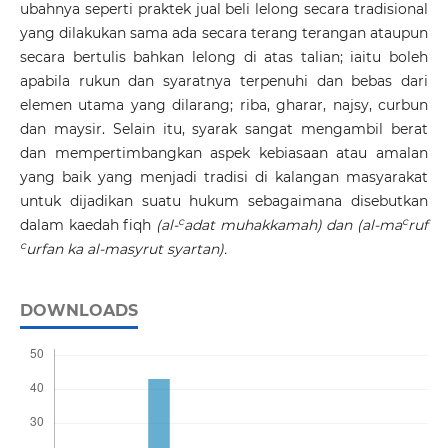
ubahnya seperti praktek jual beli lelong secara tradisional
yang dilakukan sama ada secara terang terangan ataupun
secara bertulis bahkan lelong di atas talian; iaitu boleh
apabila rukun dan syaratnya terpenuhi dan bebas dari
elemen utama yang dilarang; riba, gharar, najsy, curbun
dan maysir. Selain itu, syarak sangat mengambil berat
dan mempertimbangkan aspek kebiasaan atau amalan
yang baik yang menjadi tradisi di kalangan masyarakat
untuk dijadikan suatu hukum sebagaimana disebutkan
c
c
dalam kaedah fiqh
(al-
adat muhakkamah) dan (al-ma
ruf
c
urfan ka al-masyrut syartan).
DOWNLOADS