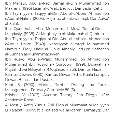
Ibn Manzur, Abū al-Fadl Jamāl al-Din Muhammad Ibn
Makram. (1995) Lisān al-cArab. Beyrūt : Dār Sādir. Cet 3.
Ibn Taymiyyah, Taqiyy al-Din Abu al-cAbbas Ahmad ibn
cAbd al-Halim. (2003). Majmuc al-Fatawa. n.pl: Dar Adwa’
al-Salaf.
Ibn Qudamah, Abu Muhammad Muwaffiq al-Din al-
Maqdasiy. (1968). Al-Mughniy. n.pl: Maktabah al-Qahirah.
Ibn Taymiyyah, Taqiyy al-Din Abu al-cAbbas Ahmad ibn
cAbd al-Halim. (1949). Nazariyyah al-cAqd. Muhammad
Hamid al-Fiqiy, Nasir al-Din al-Albaniy. (ed.).pl: Matbacah
al-Sunnah al-Muhammadiyyah.
Ibn Rusyd, Abu al-Walid Muhammad ibn Ahmad ibn
Muhammad ibn Rusyd al- Qurtubiy. (1999). Bidayah al-
Mujtahid wa Nihayah al-Muqtasad. (n.pl): Dar Ibn Hazm.
Kamus Dewan. (2010). Kamus Dewan. Ed.4. Kuala Lumpur:
Dewan Bahasa dan Pustaka.
Kant, S. (2010). Market, Timber Pricing and Forest
Management. Forestry Chronicle 86 (5).
Krishna, V. (2002). Auction Theory. San Diego, USA:
Academic Press.
Al-Masriy, Rafiq Yunus. 2011. Fiqh al-Muamalat al-Maliyyah
Li Talabat Kulliyyat al-Iqtisad wa al-Idarah. Dimasyq: Dar