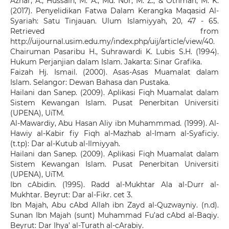
Azhar, A., Hussain, M. A., Md. Nor, M. Z., & Othman, M. K.
(2017). Penyelidikan Fatwa Dalam Kerangka Maqasid Al-
Syariah: Satu Tinjauan. Ulum Islamiyyah, 20, 47 - 65.
Retrieved from
http://uijournal.usim.edu.my/index.php/uij/article/view/40.
Chairuman Pasaribu H., Suhrawardi K. Lubis S.H. (1994).
Hukum Perjanjian dalam Islam. Jakarta: Sinar Grafika.
Faizah Hj. Ismail. (2000). Asas-Asas Muamalat dalam
Islam. Selangor: Dewan Bahasa dan Pustaka.
Hailani dan Sanep. (2009). Aplikasi Fiqh Muamalat dalam
Sistem Kewangan Islam. Pusat Penerbitan Universiti
(UPENA), UiTM.
Al-Mawardiy, Abu Hasan Aliy ibn Muhammmad. (1999). Al-
Hawiy al-Kabir fiy Fiqh al-Mazhab al-Imam al-Syaficiy.
(t.tp): Dar al-Kutub al-Ilmiyyah.
Hailani dan Sanep. (2009). Aplikasi Fiqh Muamalat dalam
Sistem Kewangan Islam. Pusat Penerbitan Universiti
(UPENA), UiTM.
Ibn cAbidin. (1995). Radd al-Mukhtar Ala al-Durr al-
Mukhtar. Beyrut: Dar al-Fikr. cet 3.
Ibn Majah, Abu cAbd Allah ibn Zayd al-Quzwayniy. (n.d).
Sunan Ibn Majah (sunt) Muhammad Fu’ad cAbd al-Baqiy.
Beyrut: Dar Ihya’ al-Turath al-cArabiy.