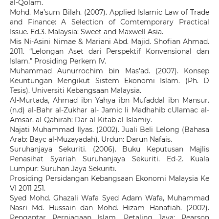
al-Qolam.
Mohd. Ma’sum Bilah. (2007). Applied Islamic Law of Trade
and Finance: A Selection of Comtemporary Practical
Issue. Ed.3. Malaysia: Sweet and Maxwell Asia.
Mis Ni-Asini Nimae & Mariani Abd. Majid. Shofian Ahmad.
2011. “Lelongan Aset dari Perspektif Konvensional dan
Islam.” Prosiding Perkem IV.
Muhammad Aunurrochim bin Mas’ad. (2007). Konsep
Keuntungan Mengikut Sistem Ekonomi Islam. (Ph. D
Tesis). Universiti Kebangsaan Malaysia.
Al-Murtada, Ahmad ibn Yahya ibn Mufaddal ibn Mansur.
(n.d) al-Bahr al-Zukhar al- Jamic li Madhahib cUlamac al-
Amsar. al-Qahirah: Dar al-Kitab al-Islamiy.
Najati Muhammad Ilyas. (2002). Juali Beli Lelong (Bahasa
Arab: Bayc al-Muzayadah). Urdun: Darun Nafais.
Suruhanjaya Sekuriti. (2006). Buku Keputusan Majlis
Penasihat Syariah Suruhanjaya Sekuriti. Ed-2. Kuala
Lumpur: Suruhan Jaya Sekuriti.
Prosiding Persidangan Kebangsaan Ekonomi Malaysia Ke
VI 2011 251.
Syed Mohd. Ghazali Wafa Syed Adam Wafa, Muhammad
Nasri Md. Hussain dan Mohd. Hizam Hanafiah. (2002).
Pengantar Perniagaan Islam. Petaling Jaya: Pearson