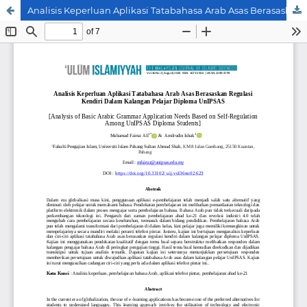
Analisis Keperluan Aplikasi Tatabahasa Arab Asas Berasaskan Regulasi Kendiri Dalam Kalangan Pelajar Diploma UnIPSAS