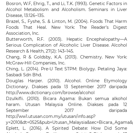
Bosron, W.F, Ehrig, T., and Li, T.K. (1993). Genetic Factors in
Alcohol Metabolism and Alcoholism. Seminars in Liver
Disease, 13:126–135.
Brazel, S., Fyshe, S. & Linton, M. (2004). Foods That Harm
Foods That Heal. New York: The Reader’s Digest
Association, Inc.
Butterworth, R.F. (2003). Hepatic Encephalopathy—A
Serious Complication of Alcoholic Liver Disease. Alcohol
Research & Health, 27(2): 143–145.
Chang, R & Goldsby, K.A. (2013). Chemistry. New York:
McGraw-Hill Companies, Inc.
Ching, L. (2014). Pre-U Text STPM: Biolygy. Petaling Jaya:
Sasbadi Sdn Bhd.
Douglas Harper. (2010). Alcohol. Online Etymology
Dictionary. Diakses pada 13 September 2017 daripada
http://www.dictionary.com/browse/alcohol
Dzulkifli. (2010). Bicara Agama: Bukan semua alkohol
haram. Utusan Malaysia Online. Diakses pada 12
September 2017 daripada
http://ww1.utusan.com.my/utusan/info.asp?
y=2010&dt=0525&pub=Utusan_Malaysia&sec=Bicara_Agama
Eplett, L. (2016). A Spirited Debate: How Did Some