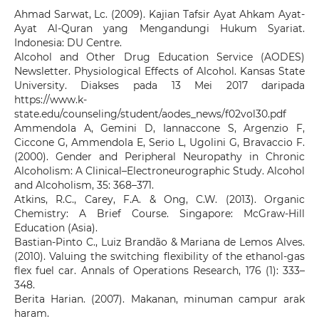
Ahmad Sarwat, Lc. (2009). Kajian Tafsir Ayat Ahkam Ayat-
Ayat Al-Quran yang Mengandungi Hukum Syariat.
Indonesia: DU Centre.
Alcohol and Other Drug Education Service (AODES)
Newsletter. Physiological Effects of Alcohol. Kansas State
University. Diakses pada 13 Mei 2017 daripada
https://www.k-
state.edu/counseling/student/aodes_news/f02vol30.pdf
Ammendola A, Gemini D, Iannaccone S, Argenzio F,
Ciccone G, Ammendola E, Serio L, Ugolini G, Bravaccio F.
(2000). Gender and Peripheral Neuropathy in Chronic
Alcoholism: A Clinical–Electroneurographic Study. Alcohol
and Alcoholism, 35: 368–371.
Atkins, R.C., Carey, F.A. & Ong, C.W. (2013). Organic
Chemistry: A Brief Course. Singapore: McGraw-Hill
Education (Asia).
Bastian-Pinto C., Luiz Brandão & Mariana de Lemos Alves.
(2010). Valuing the switching flexibility of the ethanol-gas
flex fuel car. Annals of Operations Research, 176 (1): 333–
348.
Berita Harian. (2007). Makanan, minuman campur arak
haram.