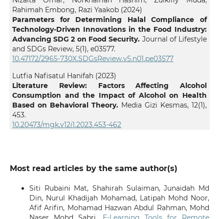
Rahimah Embong, Razi Yaakob (2024)
Parameters for Determining Halal Compliance of
Technology-Driven Innovations in the Food Industry:
Advancing SDG 2 on Food Security.
Journal of Lifestyle
and SDGs Review,
5
(1),
e03577.
10.47172/2965-730X.SDGsReview.v5.n01.pe03577
Lutfia Nafisatul Hanifah (2023)
Literature Review: Factors Affecting Alcohol
Consumption and the Impact of Alcohol on Health
Based on Behavioral Theory.
Media Gizi Kesmas,
12
(1),
453.
10.20473/mgk.v12i1.2023.453-462
Most read articles by the same author(s)
Siti Rubaini Mat, Shahirah Sulaiman, Junaidah Md
Din, Nurul Khadijah Mohamad, Latipah Mohd Noor,
Afif Arifin, Mohamad Hazwan Abdul Rahman, Mohd
Naser Mohd Sabri,
E-Learning Tools for Remote