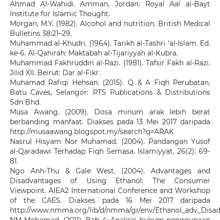
Ahmad Al-Wahidi. Amman, Jordan: Royal Aal al-Bayt
Institute for Islamic Thought.
Morgan, M.Y. (1982). Alcohol and nutrition. British Medical
Bulletins 38:21–29.
Muhammad al-Khudri. (1964). Tarikh al-Tashri ‘al-Islam. Ed.
ke-6. Al-Qahirah: Maktabah al-Tijariyyah al-Kubra.
Muhammad Fakhruddin al-Razi. (1981). Tafsir Fakh al-Razi.
Jilid XII. Beirut: Dar al-Fikr.
Muhamad Rafiqi Hehsan. (2015). Q & A Fiqh Perubatan.
Batu Caves, Selangor: PTS Publications & Distributions
Sdn Bhd.
Musa Awang. (2009). Dosa minum arak lebih berat
berbanding manfaat. Diakses pada 13 Mei 2017 daripada
http://musaawang.blogspot.my/search?q=ARAK
Nasrul Hisyam Nor Muhamad. (2004). Pandangan Yusof
al-Qaradawi Terhadap Fiqh Semasa. Islamiyyat, 26(2): 69-
81.
Ngo Anh-Thu & Gale West. (2004). Advantages and
Disadvantages of Using Ethanol: The Consumer
Viewpoint. AIEA2 International Conference and Workshop
of the CAES. Diakses pada 16 Mei 2017 daripada
http://www.nmma.org/lib/d/nmma/gr/env/Ethanol_adv_Disad