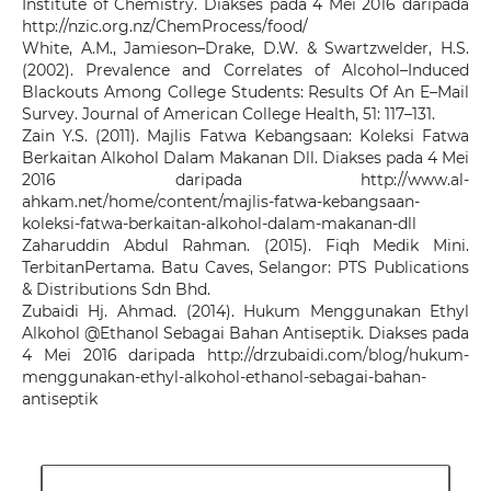
Institute of Chemistry. Diakses pada 4 Mei 2016 daripada
http://nzic.org.nz/ChemProcess/food/
White, A.M., Jamieson–Drake, D.W. & Swartzwelder, H.S.
(2002). Prevalence and Correlates of Alcohol–Induced
Blackouts Among College Students: Results Of An E–Mail
Survey. Journal of American College Health, 51: 117–131.
Zain Y.S. (2011). Majlis Fatwa Kebangsaan: Koleksi Fatwa
Berkaitan Alkohol Dalam Makanan Dll. Diakses pada 4 Mei
2016 daripada http://www.al-
ahkam.net/home/content/majlis-fatwa-kebangsaan-
koleksi-fatwa-berkaitan-alkohol-dalam-makanan-dll
Zaharuddin Abdul Rahman. (2015). Fiqh Medik Mini.
TerbitanPertama. Batu Caves, Selangor: PTS Publications
& Distributions Sdn Bhd.
Zubaidi Hj. Ahmad. (2014). Hukum Menggunakan Ethyl
Alkohol @Ethanol Sebagai Bahan Antiseptik. Diakses pada
4 Mei 2016 daripada http://drzubaidi.com/blog/hukum-
menggunakan-ethyl-alkohol-ethanol-sebagai-bahan-
antiseptik