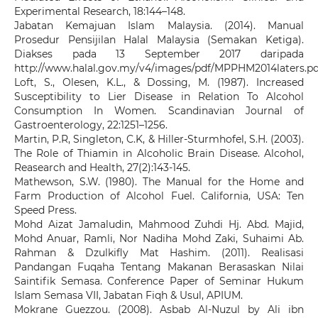
Experimental Research, 18:144–148.
Jabatan Kemajuan Islam Malaysia. (2014). Manual
Prosedur Pensijilan Halal Malaysia (Semakan Ketiga).
Diakses pada 13 September 2017 daripada
http://www.halal.gov.my/v4/images/pdf/MPPHM2014laters.pd
Loft, S., Olesen, K.L., & Dossing, M. (1987). Increased
Susceptibility to Lier Disease in Relation To Alcohol
Consumption In Women. Scandinavian Journal of
Gastroenterology, 22:1251–1256.
Martin, P.R, Singleton, C.K, & Hiller-Sturmhofel, S.H. (2003).
The Role of Thiamin in Alcoholic Brain Disease. Alcohol,
Reasearch and Health, 27(2):143-145.
Mathewson, S.W. (1980). The Manual for the Home and
Farm Production of Alcohol Fuel. California, USA: Ten
Speed Press.
Mohd Aizat Jamaludin, Mahmood Zuhdi Hj. Abd. Majid,
Mohd Anuar, Ramli, Nor Nadiha Mohd Zaki, Suhaimi Ab.
Rahman & Dzulkifly Mat Hashim. (2011). Realisasi
Pandangan Fuqaha Tentang Makanan Berasaskan Nilai
Saintifik Semasa. Conference Paper of Seminar Hukum
Islam Semasa VII, Jabatan Fiqh & Usul, APIUM.
Mokrane Guezzou. (2008). Asbab Al-Nuzul by Ali ibn