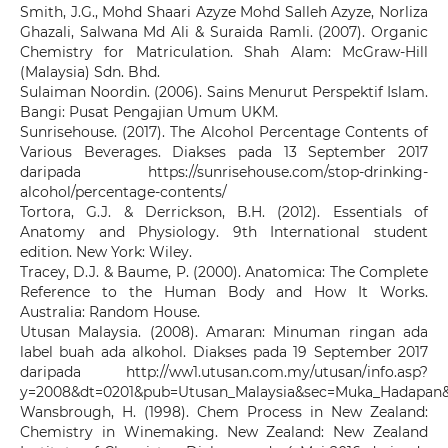
Smith, J.G., Mohd Shaari Azyze Mohd Salleh Azyze, Norliza
Ghazali, Salwana Md Ali & Suraida Ramli. (2007). Organic
Chemistry for Matriculation. Shah Alam: McGraw-Hill
(Malaysia) Sdn. Bhd.
Sulaiman Noordin. (2006). Sains Menurut Perspektif Islam.
Bangi: Pusat Pengajian Umum UKM.
Sunrisehouse. (2017). The Alcohol Percentage Contents of
Various Beverages. Diakses pada 13 September 2017
daripada https://sunrisehouse.com/stop-drinking-
alcohol/percentage-contents/
Tortora, G.J. & Derrickson, B.H. (2012). Essentials of
Anatomy and Physiology. 9th International student
edition. New York: Wiley.
Tracey, D.J. & Baume, P. (2000). Anatomica: The Complete
Reference to the Human Body and How It Works.
Australia: Random House.
Utusan Malaysia. (2008). Amaran: Minuman ringan ada
label buah ada alkohol. Diakses pada 19 September 2017
daripada http://ww1.utusan.com.my/utusan/info.asp?
y=2008&dt=0201&pub=Utusan_Malaysia&sec=Muka_Hadapa
Wansbrough, H. (1998). Chem Process in New Zealand:
Chemistry in Winemaking. New Zealand: New Zealand