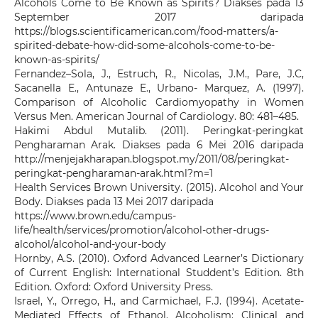
Alcohols Come to Be Known as Spirits? Diakses pada 13
September 2017 daripada
https://blogs.scientificamerican.com/food-matters/a-
spirited-debate-how-did-some-alcohols-come-to-be-
known-as-spirits/
Fernandez–Sola, J., Estruch, R., Nicolas, J.M., Pare, J.C,
Sacanella E., Antunaze E., Urbano- Marquez, A. (1997).
Comparison of Alcoholic Cardiomyopathy in Women
Versus Men. American Journal of Cardiology. 80: 481–485.
Hakimi Abdul Mutalib. (2011). Peringkat-peringkat
Pengharaman Arak. Diakses pada 6 Mei 2016 daripada
http://menjejakharapan.blogspot.my/2011/08/peringkat-
peringkat-pengharaman-arak.html?m=1
Health Services Brown University. (2015). Alcohol and Your
Body. Diakses pada 13 Mei 2017 daripada
https://www.brown.edu/campus-
life/health/services/promotion/alcohol-other-drugs-
alcohol/alcohol-and-your-body
Hornby, A.S. (2010). Oxford Advanced Learner’s Dictionary
of Current English: International Studdent’s Edition. 8th
Edition. Oxford: Oxford University Press.
Israel, Y., Orrego, H., and Carmichael, F.J. (1994). Acetate-
Mediated Effects of Ethanol. Alcoholism: Clinical and