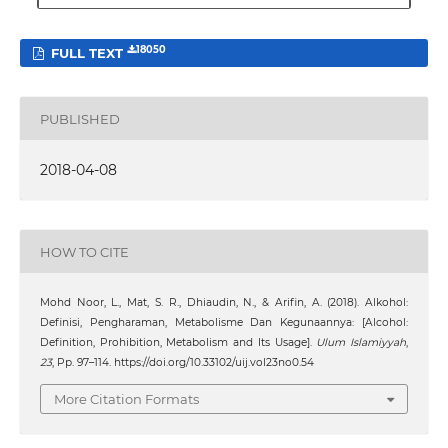
18050
FULL TEXT
PUBLISHED
2018-04-08
HOW TO CITE
Mohd Noor, L., Mat, S. R., Dhiaudin, N., & Arifin, A. (2018). Alkohol:
Definisi, Pengharaman, Metabolisme Dan Kegunaannya: [Alcohol:
Definition, Prohibition, Metabolism and Its Usage].
Ulum Islamiyyah
,
23
, Pp. 97–114. https://doi.org/10.33102/uij.vol23no0.54
More Citation Formats