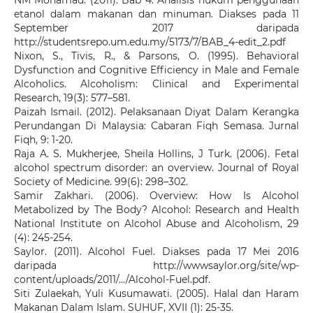
NM Mohamad. (2011). Bab 4: Analisis hukum penggunaan
etanol dalam makanan dan minuman. Diakses pada 11
September 2017 daripada
http://studentsrepo.um.edu.my/5173/7/BAB_4-edit_2.pdf
Nixon, S., Tivis, R., & Parsons, O. (1995). Behavioral
Dysfunction and Cognitive Efficiency in Male and Female
Alcoholics. Alcoholism: Clinical and Experimental
Research, 19(3): 577–581.
Paizah Ismail. (2012). Pelaksanaan Diyat Dalam Kerangka
Perundangan Di Malaysia: Cabaran Fiqh Semasa. Jurnal
Fiqh, 9: 1-20.
Raja A. S. Mukherjee, Sheila Hollins, J Turk. (2006). Fetal
alcohol spectrum disorder: an overview. Journal of Royal
Society of Medicine. 99(6): 298–302.
Samir Zakhari. (2006). Overview: How Is Alcohol
Metabolized by The Body? Alcohol: Research and Health
National Institute on Alcohol Abuse and Alcoholism, 29
(4): 245-254.
Saylor. (2011). Alcohol Fuel. Diakses pada 17 Mei 2016
daripada http://wwwsaylor.org/site/wp-
content/uploads/2011/.../Alcohol-Fuel.pdf.
Siti Zulaekah, Yuli Kusumawati. (2005). Halal dan Haram
Makanan Dalam Islam. SUHUF, XVII (1): 25-35.