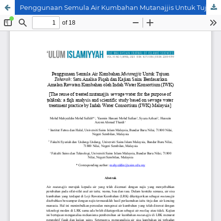
Penggunaan Semula Air Kumbahan Mutanajjis Untuk Tujuan Taharah: Satu Analisa Fiqah dan Kajian Sains Berdasarkan Amalan Rawatan Kumbahan oleh Indah Water Konsortium (IWK)