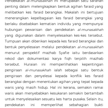
Pendekatan
al-munasakhah
ini merupakan satu saranan
penting dalam melengkapkan bentuk agihan faraid yang
melibatkan kes faraid berangkai. Makalah ini bertujuan
menerangkan kepelbagaian kes faraid berangkai yang
berlaku disebabkan kematian individu yang mempunyai
hubungan pewarisan dan pendekatan
al-munasakhah
yang digunakan dalam menyelesaikan kes-kes tersebut.
Tumpuan akan diberikan kepada kes faraid berangkai dan
bentuk penyelesaian melalui pendekatan
al-munasakhah
menurut perspektif mazhab Syafie iaitu berdasarkan
rekod dan dokumentasi karya fiqh terpilih mazhab
tersebut. Huraian ini memperlihatkan kepentingan
pengiraan
al-munasakhah
ialah sebagai satu bentuk
pengiraan dan penyelesai kepada konflik kes faraid
berangkai dengan menentukan agihan yang tepat kepada
waris yang masih hidup. Hal ini kerana, semakin ramai
waris akan menyebabkan kesukaran semakin bertambah
untuk menyelesaikan sesuatu kes harta pusaka. Selain itu,
pendekatan ini memperlihat sebahagian bukti