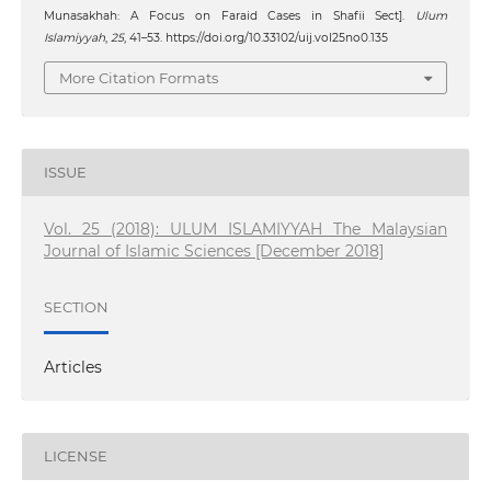
Munasakhah: A Focus on Faraid Cases in Shafii Sect].
Ulum
Islamiyyah
,
25
, 41–53. https://doi.org/10.33102/uij.vol25no0.135
More Citation Formats
ISSUE
Vol. 25 (2018): ULUM ISLAMIYYAH The Malaysian
Journal of Islamic Sciences [December 2018]
SECTION
Articles
LICENSE