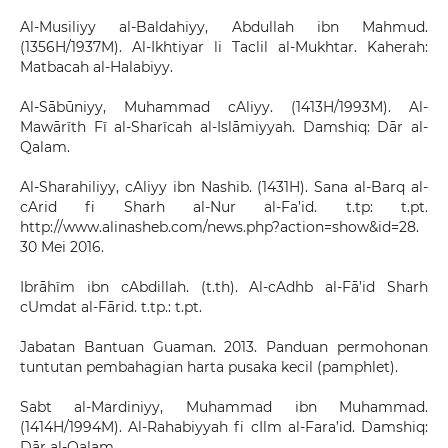
Al-Musiliyy al-Baldahiyy, Abdullah ibn Mahmud.
(1356H/1937M). Al-Ikhtiyar li Taclil al-Mukhtar. Kaherah:
Matbacah al-Halabiyy.
Al-Sābūniyy, Muhammad cAliyy. (1413H/1993M). Al-
Mawārīth Fī al-Sharīcah al-Islāmiyyah. Damshiq: Dār al-
Qalam.
Al-Sharahiliyy, cAliyy ibn Nashib. (1431H). Sana al-Barq al-
cArid fi Sharh al-Nur al-Fa’id. t.tp: t.pt.
http://www.alinasheb.com/news.php?action=show&id=28.
30 Mei 2016.
Ibrāhīm ibn cAbdillah. (t.th). Al-cAdhb al-Fā’id Sharh
cUmdat al-Fārid. t.tp.: t.pt.
Jabatan Bantuan Guaman. 2013. Panduan permohonan
tuntutan pembahagian harta pusaka kecil (pamphlet).
Sabt al-Mardiniyy, Muhammad ibn Muhammad.
(1414H/1994M). Al-Rahabiyyah fi cIlm al-Fara’id. Damshiq:
Dār al-Qalam.