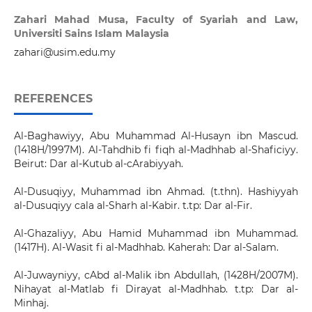
Zahari Mahad Musa,
Faculty of Syariah and Law,
Universiti Sains Islam Malaysia
zahari@usim.edu.my
REFERENCES
Al-Baghawiyy, Abu Muhammad Al-Husayn ibn Mascud.
(1418H/1997M). Al-Tahdhib fi fiqh al-Madhhab al-Shaficiyy.
Beirut: Dar al-Kutub al-cArabiyyah.
Al-Dusuqiyy, Muhammad ibn Ahmad. (t.thn). Hashiyyah
al-Dusuqiyy cala al-Sharh al-Kabir. t.tp: Dar al-Fir.
Al-Ghazaliyy, Abu Hamid Muhammad ibn Muhammad.
(1417H). Al-Wasit fi al-Madhhab. Kaherah: Dar al-Salam.
Al-Juwayniyy, cAbd al-Malik ibn Abdullah, (1428H/2007M).
Nihayat al-Matlab fi Dirayat al-Madhhab. t.tp: Dar al-
Minhaj.