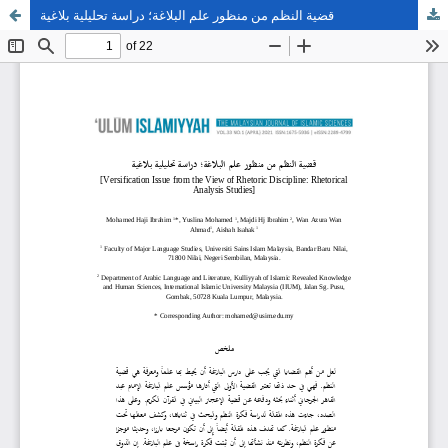
قضية النظم من منظور علم البلاغة؛ دراسة تحليلية بلاغية